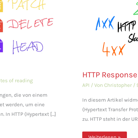
HTTP Response
tes of reading
API
/ Von
Christopher
/
gen, die von einem
In diesem Artikel widm
det werden, um eine
(Hypertext Transfer Pr
 In HTTP (Hypertext […]
zu. HTTP steht in der UR
HTTP
Weiterlesen »