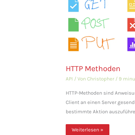
HTTP Methoden
API
/ Von
Christopher
/
9 minu
HTTP-Methoden sind Anweisun
Client an einen Server gesen
bestimmte Aktion auszuführen.
HTTP
Weiterlesen »
Methoden