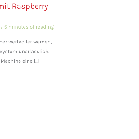
it Raspberry
r
/
5 minutes of reading
mer wertvoller werden,
System unerlässlich.
 Machine eine […]