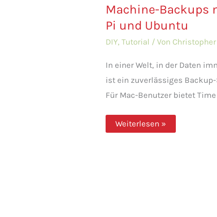
Machine-Backups m
Pi und Ubuntu
DIY
,
Tutorial
/ Von
Christophe
In einer Welt, in der Daten im
ist ein zuverlässiges Backup-
Für Mac-Benutzer bietet Time
Einrichten
Weiterlesen »
eines
drahtlosen
Time
Machine-
Backups
mit
Raspberry
Pi
und
Ubuntu