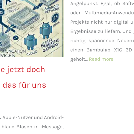
Angelpunkt. Egal, ob Soft
oder Multimedia-Anwendu
Projekte nicht nur digital
Ergebnisse zu liefern. Und 
richtig spannende Neuer
einen Bambulab X1C 3D-
:
geholt…
Read more
e jetzt doch
3D-
Druck
 das für uns
im
Einsatz:
Neue
Möglichk
: Apple-Nutzer und Android-
bei
 blaue Blasen in iMessage,
Rising