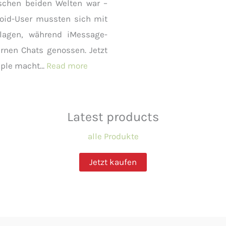
schen beiden Welten war –
Bits
roid-User mussten sich mit
GmbH
lagen, während iMessage-
dank
rnen Chats genossen. Jetzt
des
:
pple macht…
Read more
Bambula
RCS
X1C
–
Warum
Latest products
Apple
alle Produkte
jetzt
doch
Jetzt kaufen
mitspielt
und
was
das