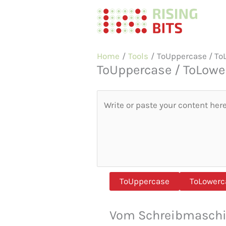
Skip
to
content
Home
Tools
ToUppercase / To
ToUppercase / ToLowe
ToUppercase
ToLowerc
Vom Schreibmaschin