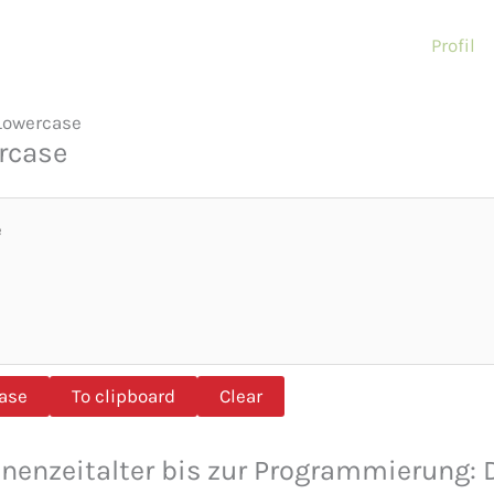
Profil
Lowercase
rcase
ase
To clipboard
Clear
enzeitalter bis zur Programmierung: 