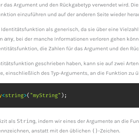
ür das Argument und den Rückgabetyp verwendet wird. Dies
Funktion einzuführen und auf der anderen Seite wieder her
Identitätsfunktion als generisch, da sie über eine Vielzah
on
any
, bei der manche Informationen verloren gehen könne
dentitätsfunktion, die Zahlen für das Argument und den Rü
itätsfunktion geschrieben haben, kann sie auf zwei Arten
e, einschließlich des Typ-Arguments, an die Funktion zu 
y
<
string
>
(
"myString"
)
;
izit als
String
, indem wir eines der Argumente an die Fu
nnzeichnen, anstatt mit den üblichen
()
-Zeichen.