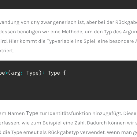
rwendung von
any
zwar generisch ist, aber bei der Rückgab
ttdessen benötigen wir eine Methode, um den Typ des Argu
d. Hier kommt die Typvariable ins Spiel, eine besondere Ar
riert.
pe
>
(
arg
:
 Type
)
:
 Type 
{
 dem Namen
Type
zur Identitätsfunktion hinzugefügt. Diese
 erfassen, wie zum Beispiel eine Zahl. Dadurch können wir 
ird die Type erneut als Rückgabetyp verwendet. Wenn man 