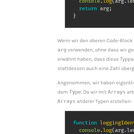
console
.
log
(
arg
.
le
return
 arg
;
}
Wenn wir den oberen Code-Block a
arg
verwenden, ohne dass wir g
erwähnt haben, dass diese Typp
stattdessen auch eine Zahl über
Angenommen, wir haben eigentlic
dem
Type
. Da wir mit
Arrays
arb
Arrays
anderer Typen erstellen:
function
loggingIden
console
.
log
(
arg
.
le