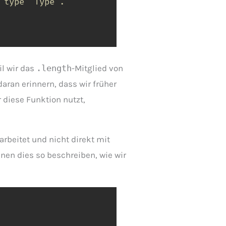
 type 'Type'.
l wir das
.length
-Mitglied von
daran erinnern, dass wir früher
 diese Funktion nutzt,
arbeitet und nicht direkt mit
nnen dies so beschreiben, wie wir