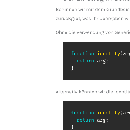
Beginnen wir mit dem Grundbeispie
zurückgibt, was ihr übergeben wi
Ohne die Verwendung von Generic
function
identity
(
ar
return
 arg
;
}
Alternativ könnten wir die Ident
function
identity
(
ar
return
 arg
;
}