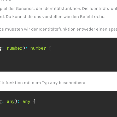
l der Generics: der Identitätsfunktion. Die Identitätsfunk
rd. Du kannst dir das vorstellen wie den Befehl
echo
.
s müssten wir der Identitätsfunktion entweder einen spez
g
:
number
)
:
number
{
itätsfunktion mit dem Typ
any
beschreiben:
g
:
any
)
:
any
{