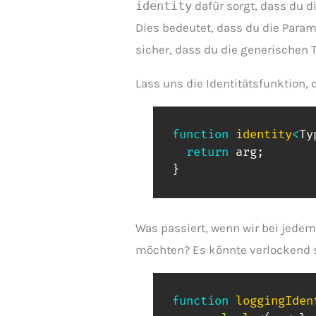
identity
dafür sorgt, dass du d
Dies bedeutet, dass du die Param
sicher, dass du die generischen 
Lass uns die Identitätsfunktion, 
function
identity
<
Ty
return
 arg
;
}
Was passiert, wenn wir bei jede
möchten? Es könnte verlockend s
function
loggingIden