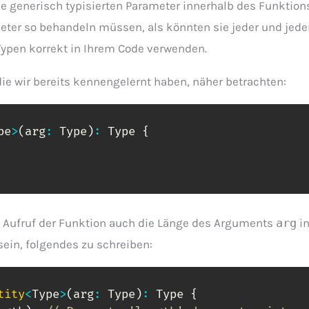
ie generisch typisierten Parameter innerhalb des Funktio
eter so behandeln müssen, als könnten sie jeder und jeder 
Typen korrekt in Ihrem Code verwenden.
die wir bereits kennengelernt haben, näher betrachten:
pe
>
(
arg
:
 Type
)
:
 Type 
{
m Aufruf der Funktion auch die Länge des Arguments
arg
in
ein, folgendes zu schreiben:
tity
<
Type
>
(
arg
:
 Type
)
:
 Type 
{