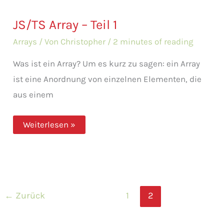
JS/TS Array – Teil 1
Arrays
/ Von
Christopher
/
2 minutes of reading
Was ist ein Array? Um es kurz zu sagen: ein Array
ist eine Anordnung von einzelnen Elementen, die
aus einem
JS/TS
Weiterlesen »
Array
–
Teil
1
←
Zurück
1
2