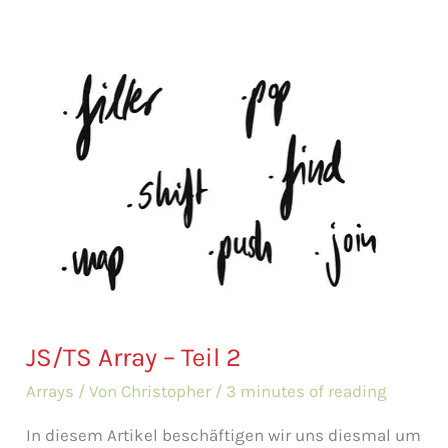
JS/TS Array – Teil 2
Arrays
/ Von
Christopher
/
3 minutes of reading
In diesem Artikel beschäftigen wir uns diesmal um