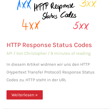
HTTP Response Status Codes
API
/ Von
Christopher
/
9 minutes of reading
In diesem Artikel widmen wir uns den HTTP
(Hypertext Transfer Protocol) Response Status
Codes zu. HTTP steht in der URL
HTTP
Weiterlesen »
Response
Status
Codes