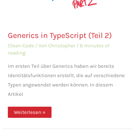
Generics in TypeScript (Teil 2)
Clean-Code
/ Von
Christopher
/
6 minutes of
reading
Im ersten Teil über Generics haben wir bereits
Identitätsfunktionen erstellt, die auf verschiedene
Typen angewendet werden können. In diesem
Artikel
Generics
Weiterlesen »
in
TypeScript
(Teil
2)