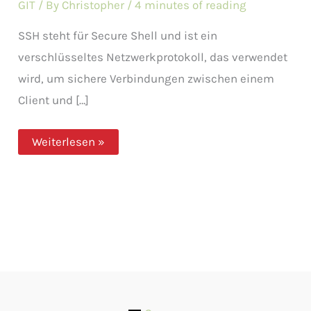
GIT
/ By
Christopher
/
4 minutes of reading
SSH steht für Secure Shell und ist ein
verschlüsseltes Netzwerkprotokoll, das verwendet
wird, um sichere Verbindungen zwischen einem
Client und […]
SSH
Weiterlesen »
&
GitHub